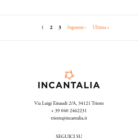
Paginazione
Pagina
1
Pagina
2
Pagina
3
Pagina
Seguente ›
Ultima
Ultima »
attuale
successiva
pagina
Via Luigi Einaudi 2/A, 34121 Trieste
+ 39 040 2462231
trieste@incantalia.it
SEGUICI SU