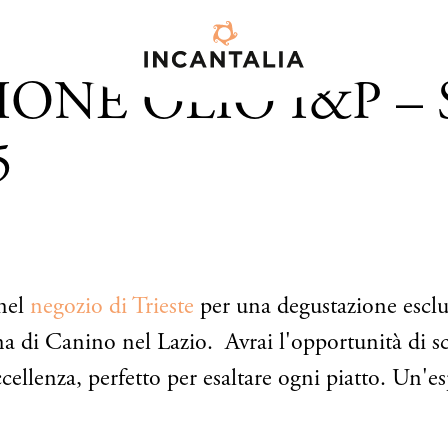
ONE OLIO I&P – 
5
nel
negozio di Trieste
per una degustazione esclus
a di Canino nel Lazio. Avrai l'opportunità di sco
ccellenza, perfetto per esaltare ogni piatto. Un'e