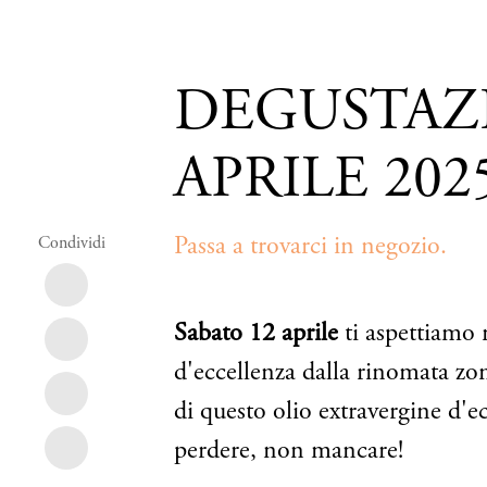
Salta
al
3 APRILE, 2025
contenuto
principale
DEGUSTAZI
APRILE 202
Passa a trovarci in negozio.
Sabato 12 aprile
ti aspettiamo 
d'eccellenza dalla rinomata zon
di questo olio extravergine d'e
perdere, non mancare!