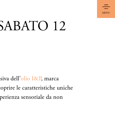
MENU
SABATO 12
iva dell'
olio I&P
, marca
prire le caratteristiche uniche
sperienza sensoriale da non