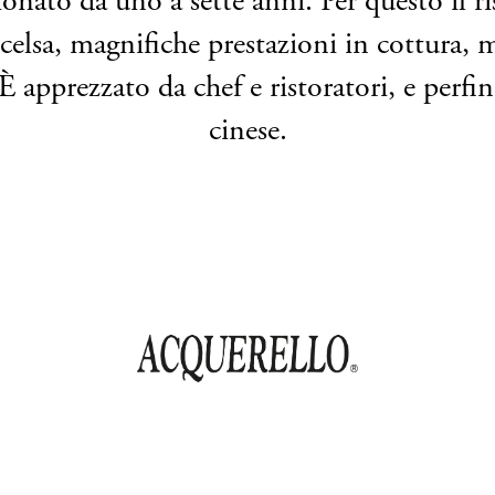
gionato da uno a sette anni. Per questo il r
ccelsa, magnifiche prestazioni in cottura, 
È apprezzato da chef e ristoratori, e perf
cinese.