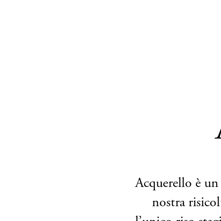
Salta
al
contenuto
principale
Acquerello è un r
nostra risico