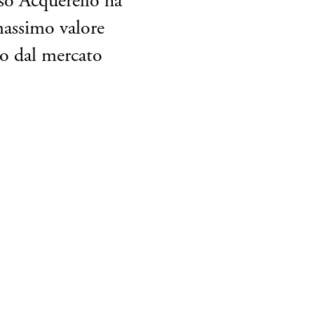
iso Acquerello ha
massimo valore
ino dal mercato