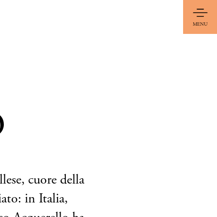
MENU
O
llese, cuore della
to: in Italia,